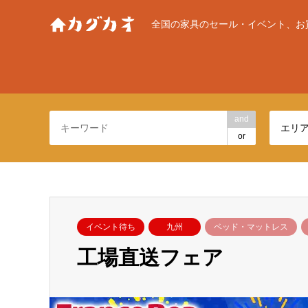
全国の家具のセール・イベント、お
and
エリ
or
イベント待ち
九州
ベッド・マットレス
工場直送フェア