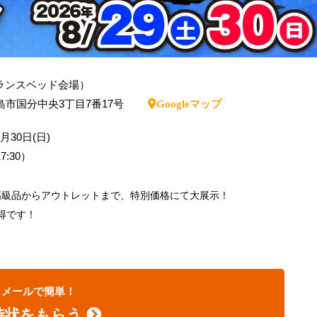
ランスベッド会場）
県霧島市国分中央3丁目7番17号
Googleマップ
8月30日(日)
7:30）
高級品からアウトレットまで、特別価格にて大展示！
得です！
メールで簡単！
待状をもらう