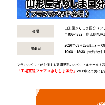
山形屋きりしま国分（フ
会場
〒899-4332 鹿児島
2026年08月29日(土) ～
0
開催日
10:00～18:30（最終受付 1
フランスベッドが主催する期間限定のスペシャルセール！
「
工場直送フェア㏌きりしま国分
」
WEB申込で更にお
招