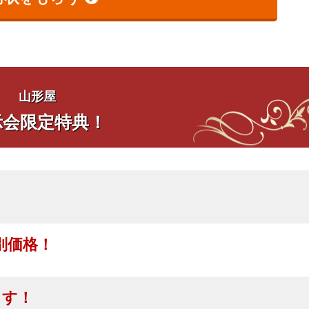
山形屋
示会限定特典！
！
別価格！
ます！