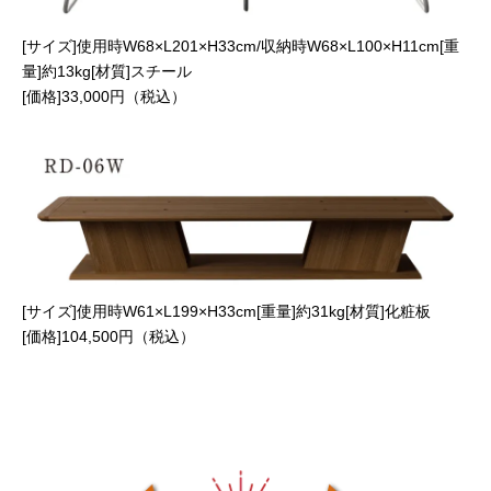
[サイズ]使用時W68×L201×H33cm/収納時W68×L100×H11cm[重
量]約13kg[材質]スチール
[価格]33,000円（税込）
[サイズ]使用時W61×L199×H33cm[重量]約31kg[材質]化粧板
[価格]104,500円（税込）