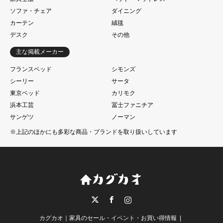
ソファ・チェア
ダイニング
カーテン
絨毯
デスク
その他
主な掲載メーカー
フランスベッド
シモンズ
シーリー
サータ
東京ベッド
カリモク
浜本工芸
冨士ファニチア
サンゲツ
ノーマン
※上記のほかにも多彩な商品・ブランドを取り扱いしています
Twitter
Facebook
Instagram
カグカオ｜家具のセール・イベント・お買い得情報