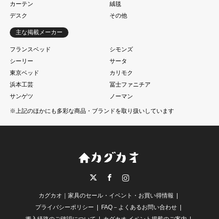
カーテン
絨毯
デスク
その他
主な掲載メーカー
フランスベッド
シモンズ
シーリー
サータ
東京ベッド
カリモク
浜本工芸
冨士ファニチア
サンゲツ
ノーマン
※上記のほかにも多彩な商品・ブランドを取り扱いしています
Twitter
Facebook
Instagram
カグカオ｜家具のセール・イベント・お買い得情報
プライバシーポリシー
FAQ－よくあるお問い合わせ